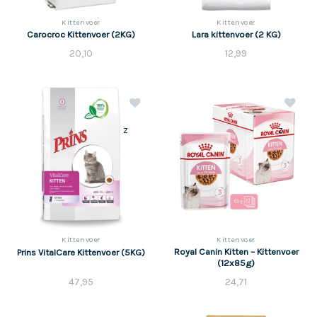
Kittenvoer
Kittenvoer
Carocroc Kittenvoer (2KG)
Lara kittenvoer (2 KG)
20,10
12,99
z
z
Kittenvoer
Kittenvoer
Royal Canin Kitten – Kittenvoer
Prins VitalCare Kittenvoer (5KG)
(12x85g)
47,95
24,71