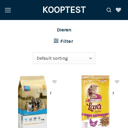
Ga
KOOPTEST
naar
inhoud
Dieren
Filter
z
z