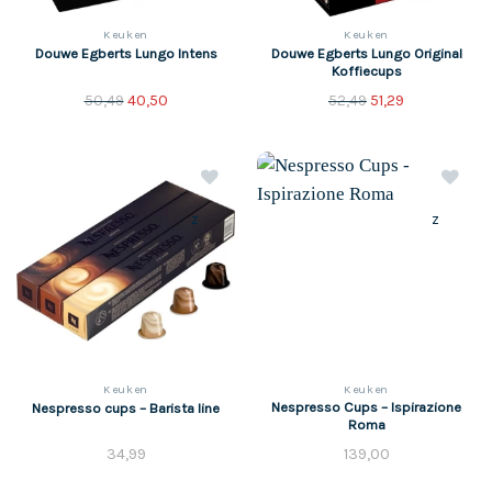
Keuken
Keuken
Douwe Egberts Lungo Original
Douwe Egberts Lungo Intens
Koffiecups
Original
Current
Original
Current
50,49
40,50
52,49
51,29
price
price
price
price
was:
is:
was:
is:
€50,49.
€40,50.
€52,49.
€51,29.
z
z
Keuken
Keuken
Nespresso Cups – Ispirazione
Nespresso cups – Barista line
Roma
34,99
139,00