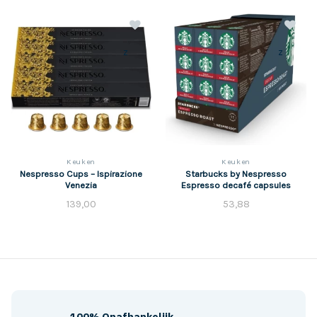
z
z
Keuken
Keuken
Nespresso Cups – Ispirazione
Starbucks by Nespresso
Venezia
Espresso decafé capsules
139,00
53,88
100% Onafhankelijk