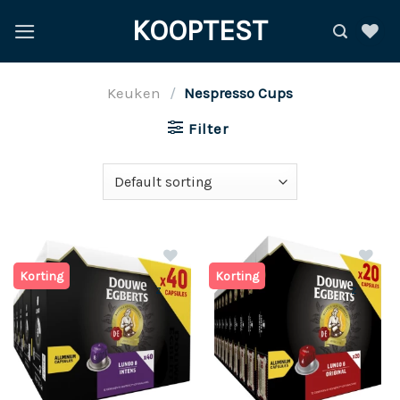
Ga
KOOPTEST
naar
inhoud
Keuken
/
Nespresso Cups
Filter
Korting
Korting
z
z