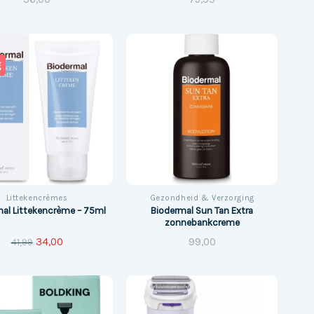
g
Littekencrèmes
Gezondheid & Verzorging
Biodermal Sun Tan Extra
mal Littekencrème – 75ml
zonnebankcreme
Original
Current
34,00
99,00
41,99
price
price
was:
is:
€41,99.
€34,00.