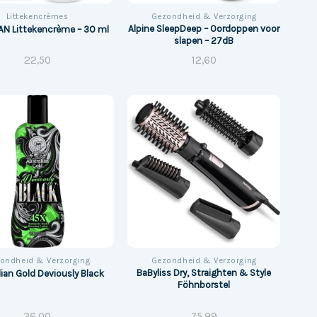
Littekencrèmes
Gezondheid & Verzorging
Alpine SleepDeep – Oordoppen voor
N Littekencrème – 30 ml
slapen – 27dB
22,50
12,60
ondheid & Verzorging
Gezondheid & Verzorging
BaByliss Dry, Straighten & Style
lian Gold Deviously Black
Föhnborstel
36,00
75,99