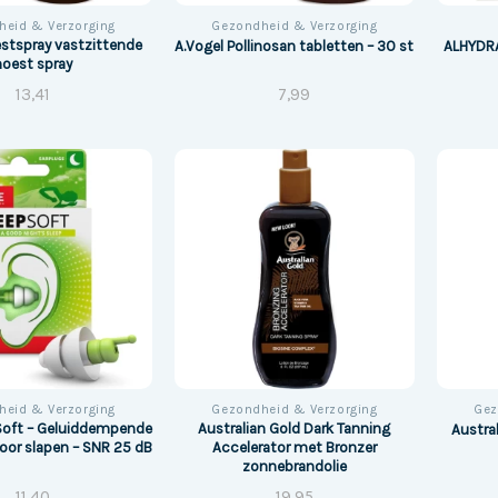
heid & Verzorging
Gezondheid & Verzorging
estspray vastzittende
A.Vogel Pollinosan tabletten – 30 st
ALHYDRA
hoest spray
13,41
7,99
heid & Verzorging
Gezondheid & Verzorging
Gez
Soft – Geluiddempende
Australian Gold Dark Tanning
Austra
or slapen – SNR 25 dB
Accelerator met Bronzer
zonnebrandolie
11,40
19,95