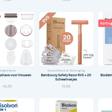
Kortin
Ladyshaves
Gezondheid & Verzorging
Bamboozy Safety Razor RVS + 20
yshave voor Vrouwen
Bioder
Scheermesjes
42,95
19,99