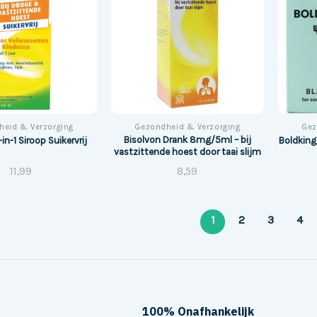
heid & Verzorging
Gezondheid & Verzorging
Gez
Bisolvon Drank 8mg/5ml – bij
in-1 Siroop Suikervrij
Boldking
vastzittende hoest door taai slijm
11,99
8,59
1
2
3
4
100% Onafhankelijk