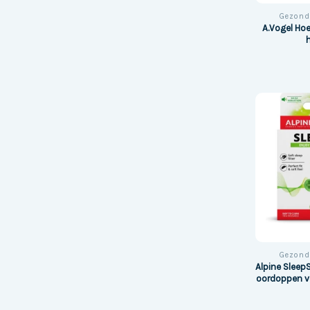
Gezond
A.Vogel Ho
Gezond
Alpine Sleep
oordoppen vo