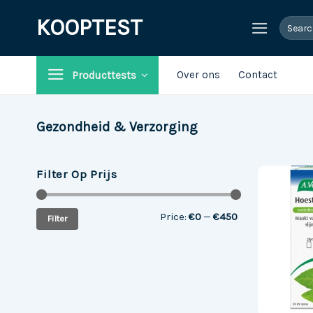
Ga
KOOPTEST
Search
naar
for:
inhoud
Over ons
Contact
Producttests
Gezondheid & Verzorging
Filter Op Prijs
Min
Max
Price:
€0
—
€450
Filter
price
price