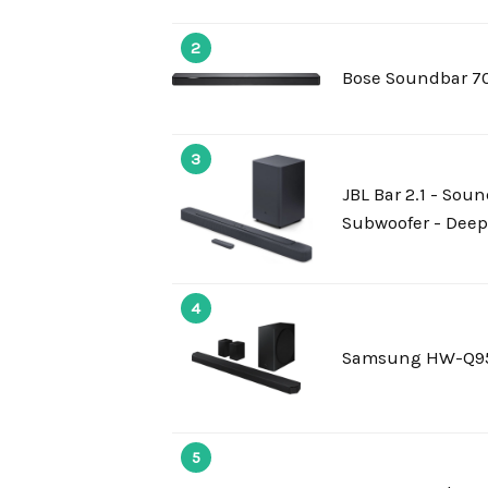
2
Bose Soundbar 70
3
JBL Bar 2.1 - Sou
Subwoofer - Deep
4
Samsung HW-Q9
5