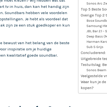
 je moet kiezen? Wij hebben wat dat
Sonos Arc Z
rt tv in huis, dan kan het handig zijn
Top 5 Beste S
n. Soundbars hebben vele voordelen
Overige Top 2
opstellingen. Je hebt als voordeel dat
Bose Soundb
aak zijn ze een stuk goedkoper en kun
Samsung H
JBL Bar 2.1 
Deep Bass (M
Harman Kardo
 je bewust van het belang van de beste
Sub S Grijs
oor inspiratie om je huidige
Concluderend:
een kwalitatief goede soundbar.
Uitgebreide te
Testuitslag: B
Sonos Beam 
Veelgestelde v
Waar kun je d
kopen?