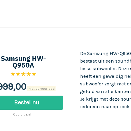
De
Samsung HW-Q950A
Samsung HW-
bestaat uit een sound
Q950A
losse subwoofer. Deze 
★★★★★
heeft een geweldig hel
subwoofer zorgt met d
999,00
niet op voorraad
geluid van alle kante
Je krijgt met deze so
Bestel nu
iedereen naar op zoek 
Coolblue.nl