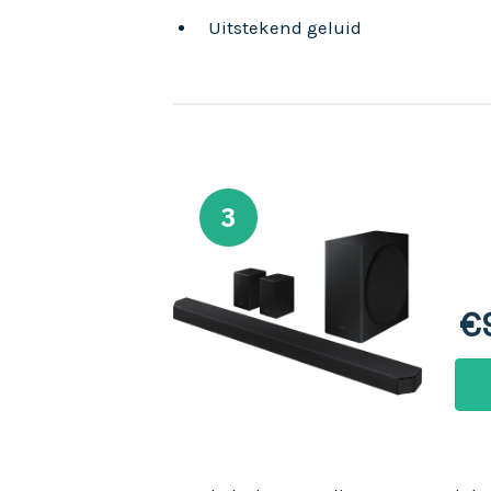
Uitstekend geluid
3
€