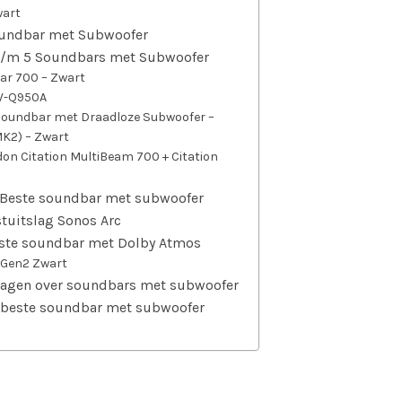
wart
oundbar met Subwoofer
 t/m 5 Soundbars met Subwoofer
ar 700 – Zwart
W-Q950A
– Soundbar met Draadloze Subwoofer –
K2) – Zwart
n Citation MultiBeam 700 + Citation
 Beste soundbar met subwoofer
stuitslag Sonos Arc
este soundbar met Dolby Atmos
Gen2 Zwart
ragen over soundbars met subwoofer
e beste soundbar met subwoofer