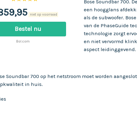
Bose Soundbar 700
. D
859,95
een hoogglans afdekki
niet op voorraad
als de subwoofer. Bos
van de PhaseGuide tec
Bestel nu
technologie zorgt ervoo
en niet vervormd klinkt
Bol.com
aspect leidinggevend.
Bose Soundbar 700 op het netstroom moet worden aangeslo
pkwaliteit in huis.
ies