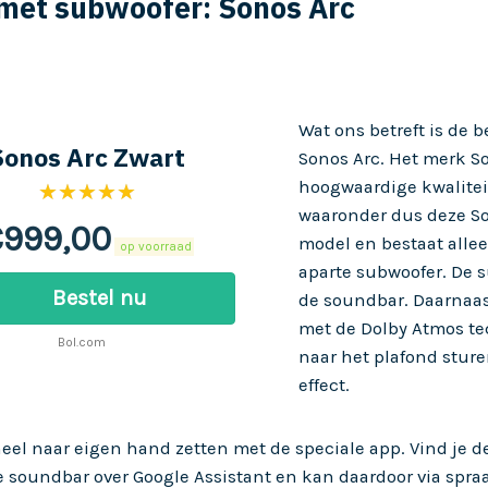
met subwoofer: Sonos Arc
Wat ons betreft is de
Sonos Arc Zwart
Sonos Arc
. Het merk S
hoogwaardige kwalitei
★★★★★
waaronder dus deze Son
€
999,00
model en bestaat allee
op voorraad
aparte subwoofer. De s
Bestel nu
de soundbar. Daarnaas
met de Dolby Atmos te
Bol.com
naar het plafond stur
effect.
l naar eigen hand zetten met de speciale app. Vind je de 
ze soundbar over Google Assistant en kan daardoor via s