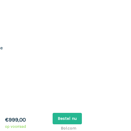
ie
Bestel nu
€999,00
op voorraad
Bol.com