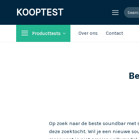
Ga
KOOPTEST
Search
naar
for:
inhoud
Over ons
Contact
Producttests
Be
Op zoek naar de beste soundbar met 
deze zoektocht. Wil je een nieuwe s