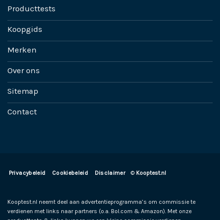
Producttests
Koopgids
Merken
Over ons
Sitemap
Contact
Privacybeleid
Cookiebeleid
Disclaimer
©
Kooptest.nl
Kooptest.nl neemt deel aan advertentieprogramma’s om commissie te
verdienen met links naar partners (o.a. Bol.com & Amazon). Met onze