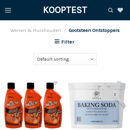
Ga
KOOPTEST
naar
inhoud
Wonen & Huishouden
/
Gootsteen Ontstoppers
Filter
z
z