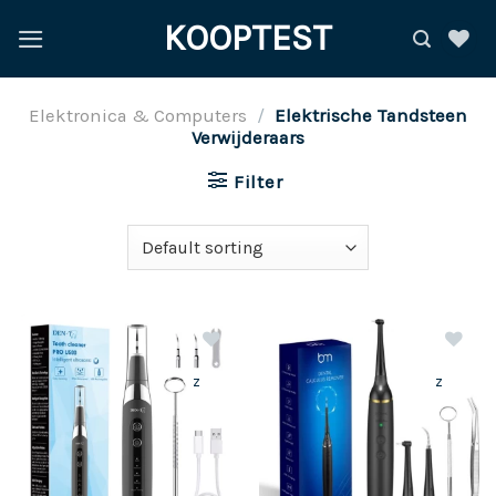
Ga
KOOPTEST
naar
inhoud
Elektronica & Computers
/
Elektrische Tandsteen
Verwijderaars
Filter
z
z