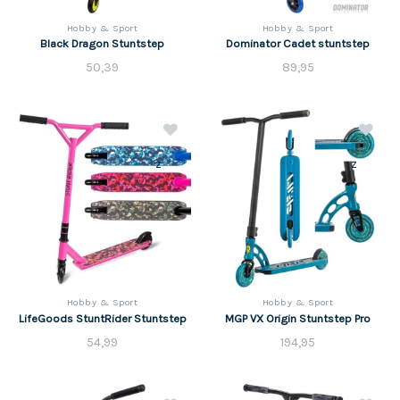
Hobby & Sport
Hobby & Sport
Black Dragon Stuntstep
Dominator Cadet stuntstep
50,39
89,95
z
z
Hobby & Sport
Hobby & Sport
LifeGoods StuntRider Stuntstep
MGP VX Origin Stuntstep Pro
54,99
194,95