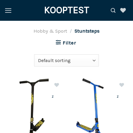
Ga
KOOPTEST
naar
inhoud
Hobby & Sport
/
Stuntsteps
Filter
z
z