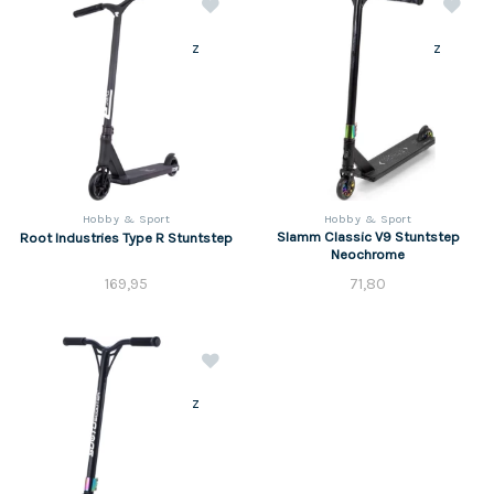
z
z
Hobby & Sport
Hobby & Sport
Slamm Classic V9 Stuntstep
Root Industries Type R Stuntstep
Neochrome
169,95
71,80
z