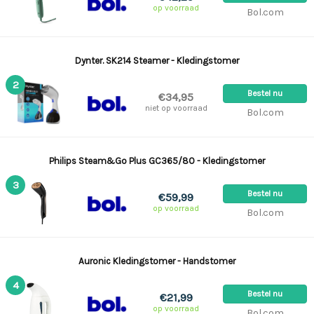
op voorraad
Bol.com
Dynter. SK214 Steamer - Kledingstomer
2
Bestel nu
€34,95
niet op voorraad
Bol.com
Philips Steam&Go Plus GC365/80 - Kledingstomer
3
Bestel nu
€59,99
op voorraad
Bol.com
Auronic Kledingstomer - Handstomer
4
Bestel nu
€21,99
op voorraad
Bol.com