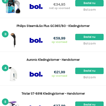
2
Bestel nu
€34,95
niet op voorraad
Bol.com
Philips Steam&Go Plus GC365/80 - Kledingstomer
3
Bestel nu
€59,99
op voorraad
Bol.com
Auronic Kledingstomer - Handstomer
4
Bestel nu
€21,99
op voorraad
Bol.com
Tristar ST-8916 Kledingstomer – Handstomer
5
Bestel nu
€27,99