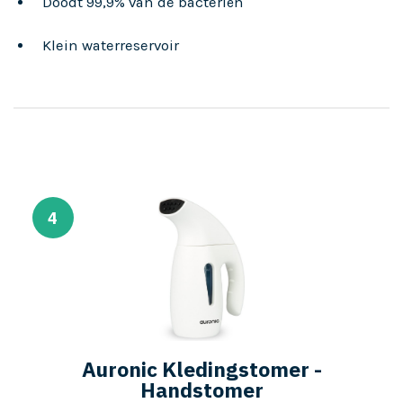
Doodt 99,9% van de bacteriën
Klein waterreservoir
4
Auronic Kledingstomer -
Handstomer