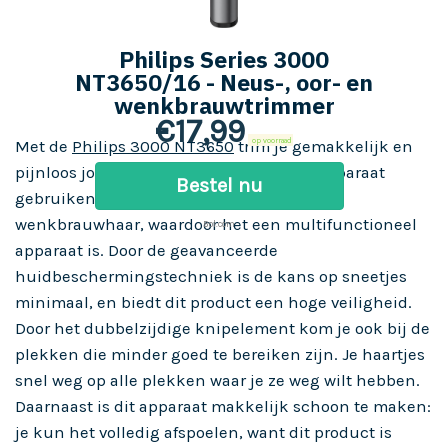
Philips Series 3000
NT3650/16 - Neus-, oor- en
wenkbrauwtrimmer
€
17,99
op voorraad
Met de
Philips 3000 NT3650
trim je gemakkelijk en
pijnloos jouw neushaar. Ook kun je dit apparaat
Bestel nu
gebruiken voor het trimmen van oor- of
wenkbrauwhaar, waardoor het een multifunctioneel
Bol.com
apparaat is. Door de geavanceerde
huidbeschermingstechniek is de kans op sneetjes
minimaal, en biedt dit product een hoge veiligheid.
Door het dubbelzijdige knipelement kom je ook bij de
plekken die minder goed te bereiken zijn. Je haartjes
snel weg op alle plekken waar je ze weg wilt hebben.
Daarnaast is dit apparaat makkelijk schoon te maken:
je kun het volledig afspoelen, want dit product is