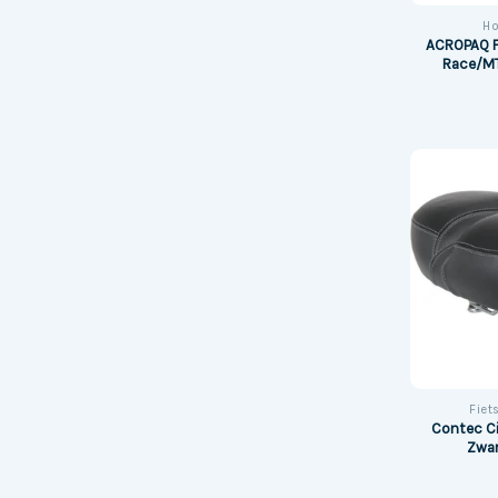
Ho
ACROPAQ Fi
Race/MT
Fie
Contec Ci
Zwar