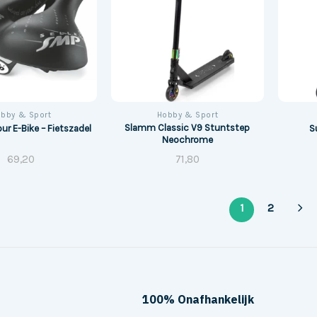
bby & Sport
Hobby & Sport
Slamm Classic V9 Stuntstep
ur E-Bike – Fietszadel
S
Neochrome
69,20
71,80
1
2
100% Onafhankelijk