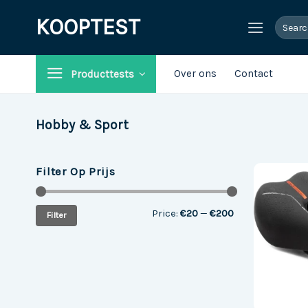
Ga
KOOPTEST
Search
naar
for:
inhoud
Over ons
Contact
Producttests
Hobby & Sport
Filter Op Prijs
Min
Max
Price:
€20
—
€200
Filter
price
price