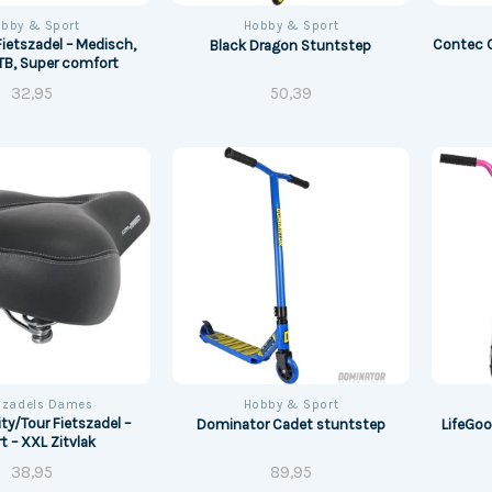
bby & Sport
Hobby & Sport
etszadel – Medisch,
Contec C
Black Dragon Stuntstep
B, Super comfort
32,95
50,39
tszadels Dames
Hobby & Sport
ty/Tour Fietszadel –
Dominator Cadet stuntstep
LifeGo
t – XXL Zitvlak
38,95
89,95