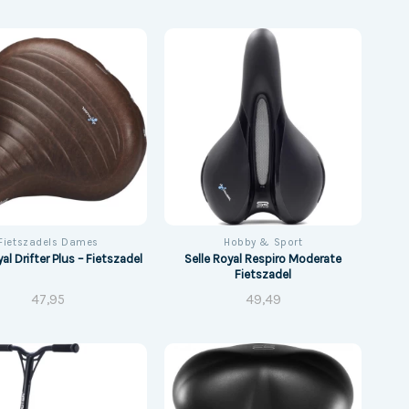
Fietszadels Dames
Hobby & Sport
Selle Royal Respiro Moderate
al Drifter Plus – Fietszadel
Fietszadel
47,95
49,49