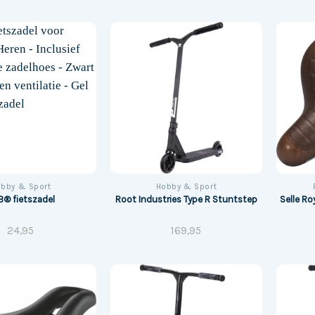
bby & Sport
Hobby & Sport
B® fietszadel
Root Industries Type R Stuntstep
Selle Roy
24,95
169,95