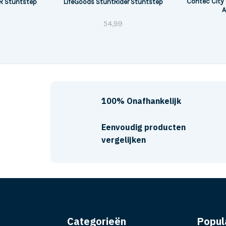
Contec City 
 R Stuntstep
LifeGoods StuntRider Stuntstep
A
54,99
100% Onafhankelijk
Eenvoudig producten
vergelijken
Categorieën
Popul