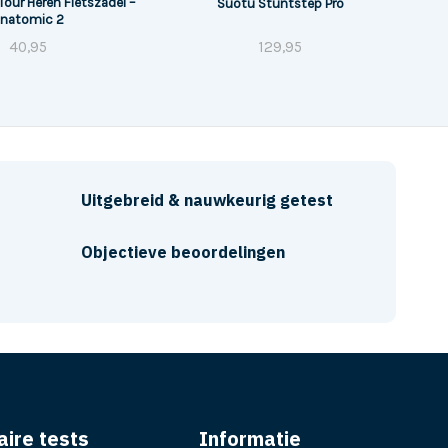
Tour Heren Fietszadel –
Suotu Stuntstep Pro
natomic 2
40,95
129,95
Uitgebreid & nauwkeurig getest
Objectieve beoordelingen
aire tests
Informatie