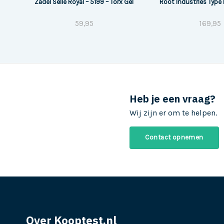
Zadel Selle Royal – 5199 – Torx Gel
Root Industries Type
59,95
169,95
Heb je een vraag?
Wij zijn er om te helpen.
Contact opnemen
Over Kooptest.nl