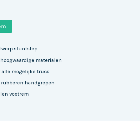
com
ntwerp stuntstep
 hoogwaardige materialen
 alle mogelijke trucs
e rubberen handgrepen
alen voetrem