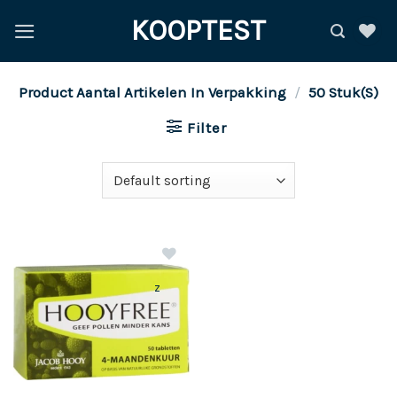
Ga
KOOPTEST
naar
inhoud
Product Aantal Artikelen In Verpakking
/
50 Stuk(s)
Filter
z