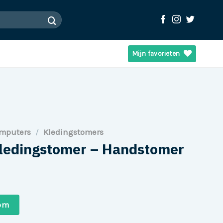
Mijn favorieten
omputers
/
Kledingstomers
ledingstomer – Handstomer
com