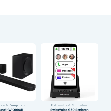
nica & Computers
Elektronica & Computers
SwissVoice G50 Senioren
ung HW-Q990B