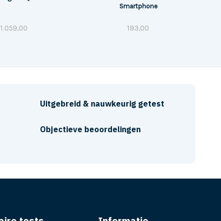
Smartphone
1.059,00
193,00
Uitgebreid & nauwkeurig getest
Objectieve beoordelingen
aire tests
Informatie