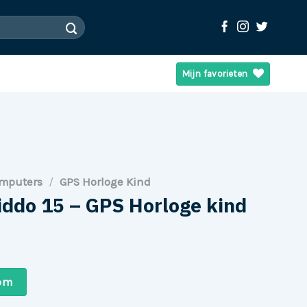
Mijn favorieten
omputers
/
GPS Horloge Kind
iddo 15 – GPS Horloge kind
com