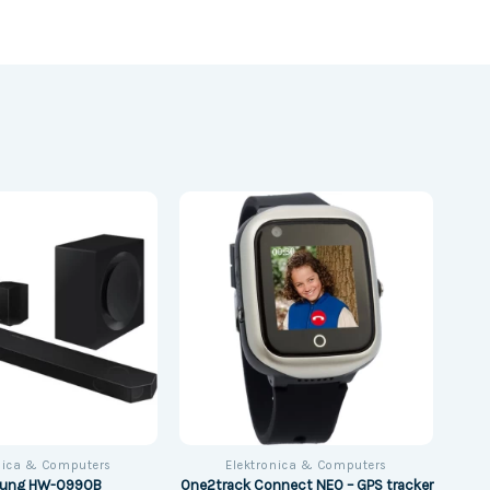
nica & Computers
Elektronica & Computers
ung HW-Q990B
One2track Connect NEO – GPS tracker