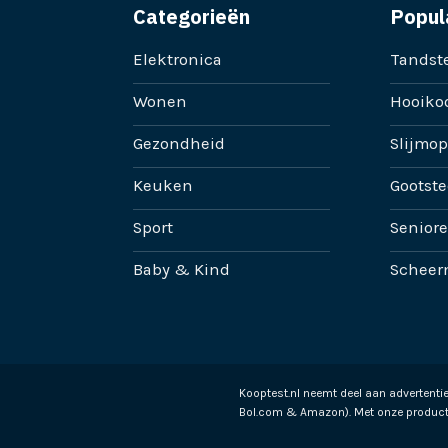
Categorieën
Popul
Elektronica
Tandste
Wonen
Hooikoo
Gezondheid
Slijmop
Keuken
Gootste
Sport
Senior
Baby & Kind
Scheer
Kooptest.nl neemt deel aan advertent
Bol.com & Amazon). Met onze product