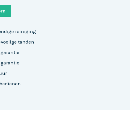
com
ondige reiniging
evoelige tanden
ksgarantie
ksgarantie
uur
 bedienen