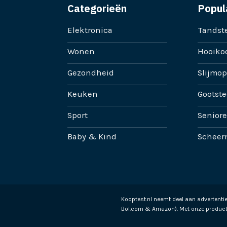
Categorieën
Popul
Elektronica
Tandste
Wonen
Hooikoo
Gezondheid
Slijmop
Keuken
Gootste
Sport
Senior
Baby & Kind
Scheer
Kooptest.nl neemt deel aan advertent
Bol.com & Amazon). Met onze product