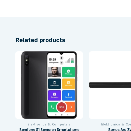
Related products
Elektronica & Computers
Elektronica & C
16
Senifone S1 Senioren Smartphone
Sonos Arc Z