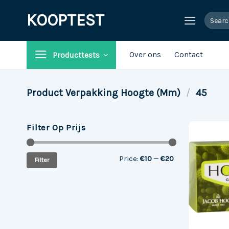
Ga
KOOPTEST
Search
naar
for:
inhoud
Over ons
Contact
Producttests
Product Verpakking Hoogte (mm)
/
45
Filter Op Prijs
Min
Max
Price:
€10
—
€20
Filter
price
price