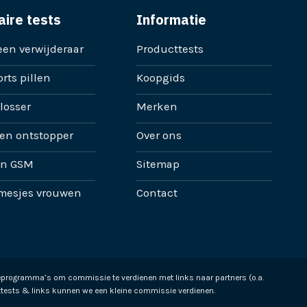
aire tests
Informatie
en verwijderaar
Producttests
rts pillen
Koopgids
losser
Merken
en ontstopper
Over ons
en GSM
Sitemap
mesjes vrouwen
Contact
ieprogramma’s om commissie te verdienen met links naar partners (o.a.
tests & links kunnen we een kleine commissie verdienen.