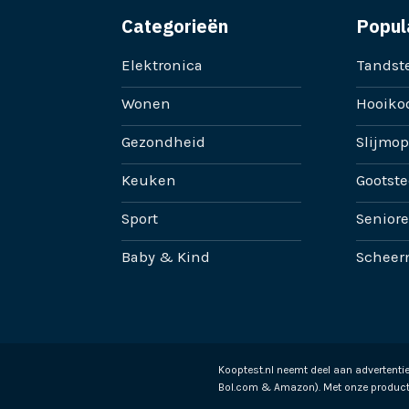
Categorieën
Popul
Elektronica
Tandste
Wonen
Hooikoo
Gezondheid
Slijmop
Keuken
Gootste
Sport
Senior
Baby & Kind
Scheer
Kooptest.nl neemt deel aan advertent
Bol.com & Amazon). Met onze product