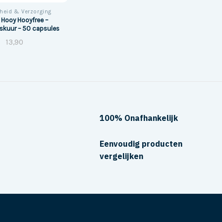
heid & Verzorging
 Hooy Hooyfree –
skuur – 50 capsules
13,90
100% Onafhankelijk
Eenvoudig producten
vergelijken