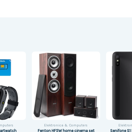
omputers
Elektronica & Computers
Elektro
Fenton HF5W home cinema set
martwatch
Senifone S1