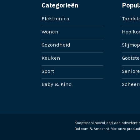
Categorieën
Popul
Elektronica
Tandste
Wonen
Hooikoo
Gezondheid
Slijmop
Keuken
Gootste
Sport
Senior
Baby & Kind
Scheer
Kooptest.nl neemt deel aan advertent
Bol.com & Amazon). Met onze product