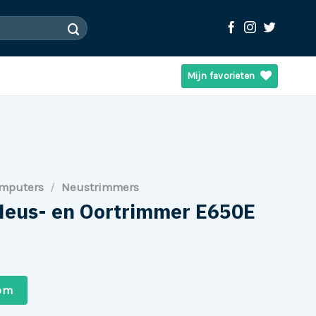
Mijn favorieten
omputers
/
Neustrimmers
Neus- en Oortrimmer E650E
com