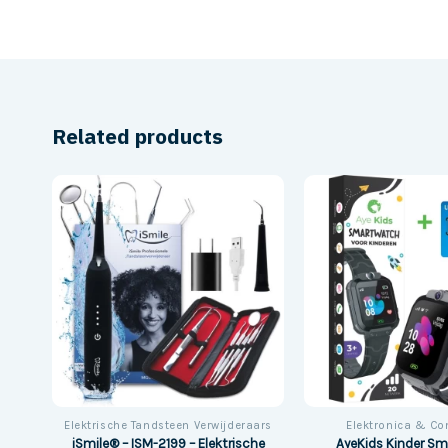
Related products
Elektrische Tandsteen Verwijderaars
Elektronica & C
iSmile® – ISM-2199 – Elektrische
16
AyeKids Kinder S