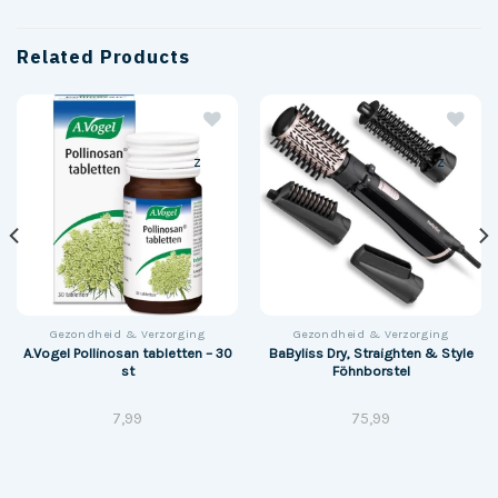
Related Products
z
z
Gezondheid & Verzorging
Gezondheid & Verzorging
A.Vogel Pollinosan tabletten – 30
BaByliss Dry, Straighten & Style
st
Föhnborstel
7,99
75,99