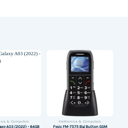
nica & Computers
Elektronica & Computers
axy A03 (2022) – 64GB
Fysic FM-7575 Big Button GSM