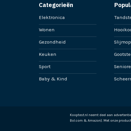
Categorieën
Popul
Elektronica
Tandste
Wonen
Hooikoo
Gezondheid
Slijmop
Keuken
Gootste
Sport
Senior
Baby & Kind
Scheer
Kooptest.nl neemt deel aan advertent
Bol.com & Amazon). Met onze product