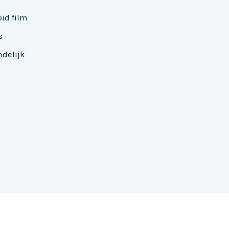
oid film
s
ndelijk