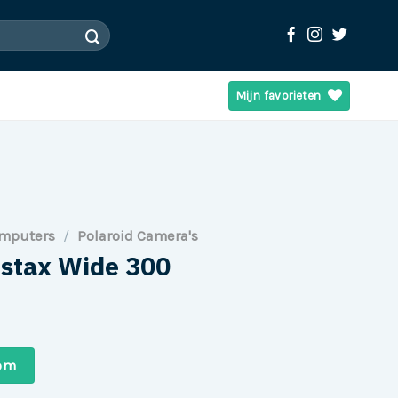
Mijn favorieten
omputers
/
Polaroid Camera's
Instax Wide 300
com