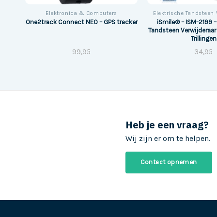
Elektronica & Computers
Elektrische Tandsteen 
dbar
iSmile® – ISM-2199 –
One2track Connect NEO – GPS tracker
Tandsteen Verwijderaa
Trillingen
99,95
34,95
Heb je een vraag?
Wij zijn er om te helpen.
Contact opnemen