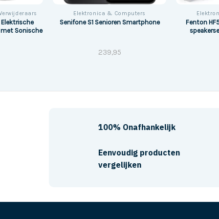
Verwijderaars
Elektronica & Computers
Elektro
 Elektrische
Fenton HF
Senifone S1 Senioren Smartphone
r met Sonische
speakers
239,95
100% Onafhankelijk
Eenvoudig producten
vergelijken