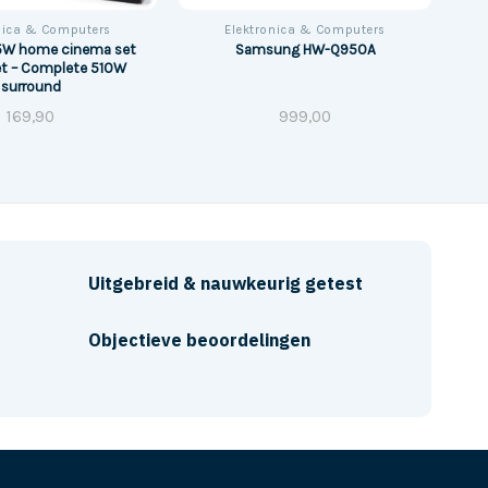
nica & Computers
Elektronica & Computers
5W home cinema set
Samsung HW-Q950A
et – Complete 510W
surround
169,90
999,00
Uitgebreid & nauwkeurig getest
Objectieve beoordelingen