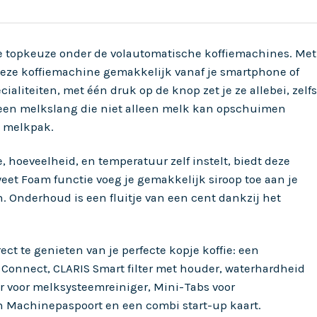
ze topkeuze onder de volautomatische koffiemachines. Met
deze koffiemachine gemakkelijk vanaf je smartphone of
cialiteiten, met één druk op de knop zet je ze allebei, zelfs
 een melkslang die niet alleen melk kan opschuimen
en melkpak.
e, hoeveelheid, en temperatuur zelf instelt, biedt deze
weet Foam functie voeg je gemakkelijk siroop toe aan je
h. Onderhoud is een fluitje van een cent dankzij het
rect te genieten van je perfecte kopje koffie: een
i Connect, CLARIS Smart filter met houder, waterhardheid
r voor melksysteemreiniger, Mini-Tabs voor
n Machinepaspoort en een combi start-up kaart.