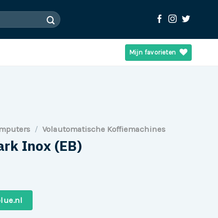
Mijn favorieten
omputers
/
Volautomatische Koffiemachines
ark Inox (EB)
lue.nl