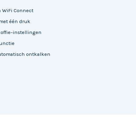
a WiFi Connect
 met één druk
offie-instellingen
unctie
utomatisch ontkalken