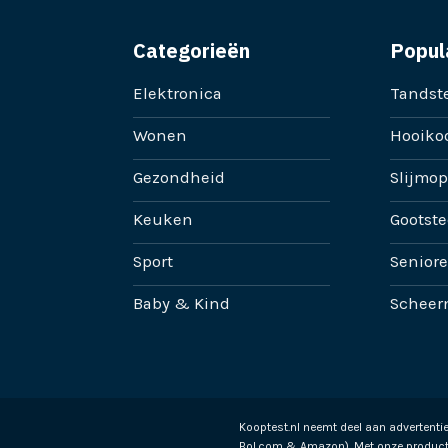
Categorieën
Popul
Elektronica
Tandste
Wonen
Hooikoo
Gezondheid
Slijmop
Keuken
Gootste
Sport
Senior
Baby & Kind
Scheer
Kooptest.nl neemt deel aan advertent
Bol.com & Amazon). Met onze product