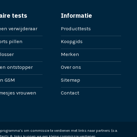
aire tests
Informatie
en verwijderaar
Producttests
rts pillen
Koopgids
losser
Merken
en ontstopper
Over ons
en GSM
Sitemap
mesjes vrouwen
Contact
ieprogramma’s om commissie te verdienen met links naar partners (o.a.
tests & links kunnen we een kleine commissie verdienen.