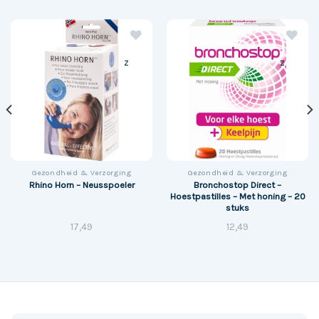
z
z
Gezondheid & Verzorging
Gezondheid & Verzorging
Bronchostop Direct –
Rhino Horn – Neusspoeler
Hoestpastilles – Met honing – 20
stuks
17,49
12,49