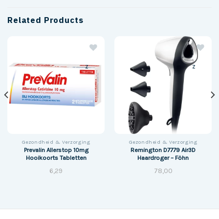
Related Products
z
z
Gezondheid & Verzorging
Gezondheid & Verzorging
Prevalin Allerstop 10mg
Remington D7779 Air3D
Hooikoorts Tabletten
Haardroger – Föhn
6,29
78,00