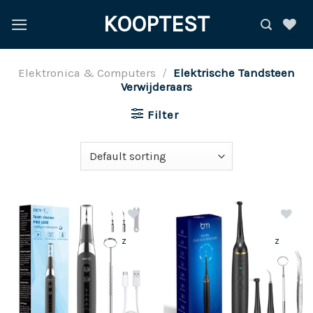
Ga
KOOPTEST
naar
inhoud
Elektronica & Computers
/
Elektrische Tandsteen
Verwijderaars
Filter
z
z