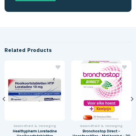
Related Products
z
z
Gezondheid & Verzorging
Gezondheid & Verzorging
Healthypharm Loratadine
Bronchostop Direct –
Hooikoortstabletten
Hoestpastilles – Met honing – 20