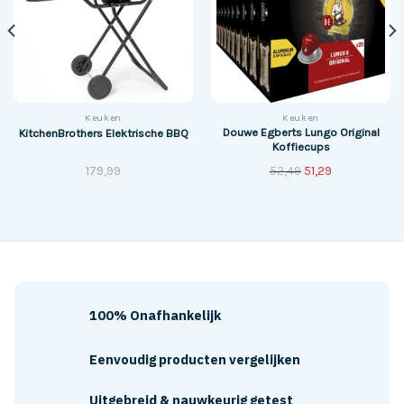
Keuken
Keuken
Douwe Egberts Lungo Original
KitchenBrothers Elektrische BBQ
Koffiecups
Original
Current
179,99
52,49
51,29
price
price
was:
is:
€52,49.
€51,29.
100% Onafhankelijk
Eenvoudig producten vergelijken
Uitgebreid & nauwkeurig getest