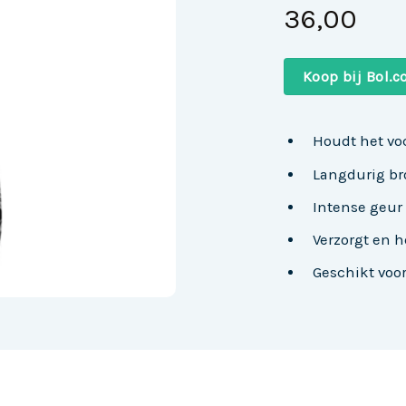
36,00
Koop bij Bol.
Houdt het voc
Langdurig br
Intense geur
Verzorgt en h
Geschikt voo