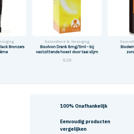
rzorging
Gezondheid & Verzorging
Gezondh
lack Bronzers
Bisolvon Drank 8mg/5ml – bij
Bioderm
rème
vastzittende hoest door taai slijm
zon
8,59
100% Onafhankelijk
Eenvoudig producten
vergelijken