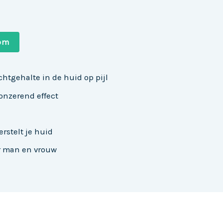
com
htgehalte in de huid op pijl
onzerend effect
erstelt je huid
r man en vrouw