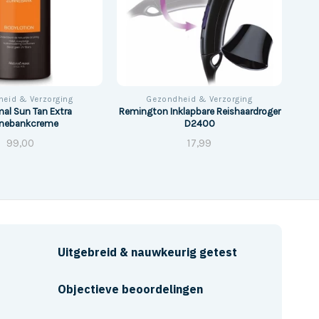
eid & Verzorging
Gezondheid & Verzorging
al Sun Tan Extra
Remington Inklapbare Reishaardroger
nebankcreme
D2400
99,00
17,99
Uitgebreid & nauwkeurig getest
Objectieve beoordelingen