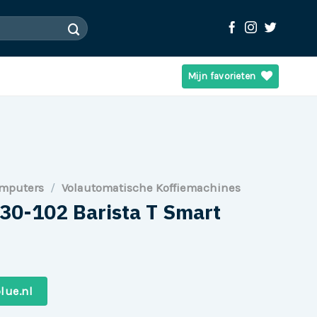
Mijn favorieten
omputers
/
Volautomatische Koffiemachines
830-102 Barista T Smart
lue.nl