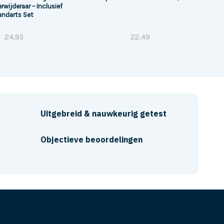
rwijderaar – Inclusief
andarts Set
24,95
22,49
Uitgebreid & nauwkeurig getest
Objectieve beoordelingen