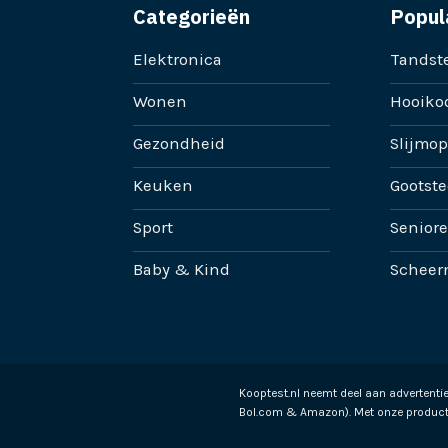
Categorieën
Popul
Elektronica
Tandste
Wonen
Hooikoo
Gezondheid
Slijmop
Keuken
Gootste
Sport
Senior
Baby & Kind
Scheer
Kooptest.nl neemt deel aan advertent
Bol.com & Amazon). Met onze product