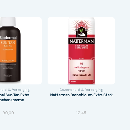
eid & Verzorging
Gezondheid & Verzorging
al Sun Tan Extra
Natterman Bronchicum Extra Sterk
nebankcreme
99,00
12,45