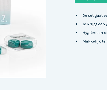
De set gaat e
Je krijgt een
Hygiënisch en
Makkelijk te