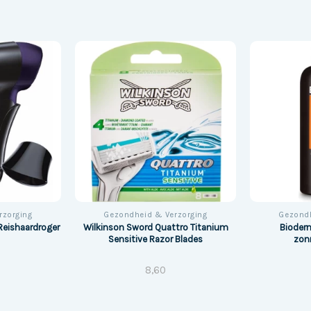
rzorging
Gezondheid & Verzorging
Gezondh
Reishaardroger
Wilkinson Sword Quattro Titanium
Bioderm
Sensitive Razor Blades
zon
8,60