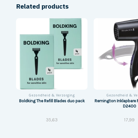
Related products
Gezondheid & Verzorging
Gezondheid & Ve
th
Remington Inklapbare 
Boldking The Refill Blades duo pack
or
D2400
35,63
17,99