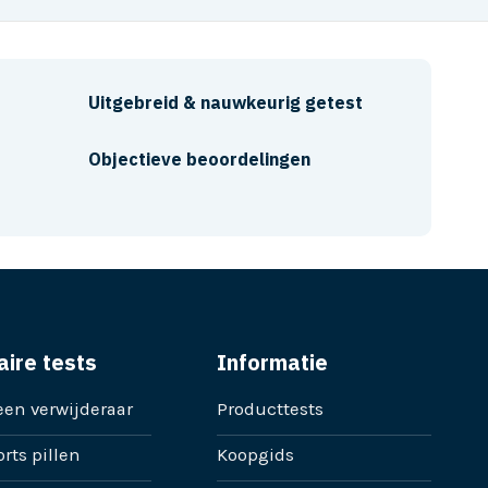
Uitgebreid & nauwkeurig getest
Objectieve beoordelingen
aire tests
Informatie
en verwijderaar
Producttests
rts pillen
Koopgids