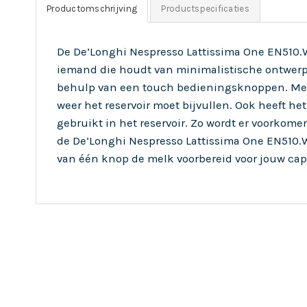
Productomschrijving
Productspecificaties
De De’Longhi Nespresso Lattissima One EN510.W
iemand die houdt van minimalistische ontwerpe
behulp van een touch bedieningsknoppen. Met e
weer het reservoir moet bijvullen. Ook heeft he
gebruikt in het reservoir. Zo wordt er voorkomen 
de De’Longhi Nespresso Lattissima One EN510.
van één knop de melk voorbereid voor jouw capp