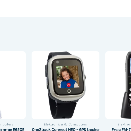
omputers
Elektronica & Computers
Elektro
trimmer E650E
One2track Connect NEO – GPS tracker
Fysic FM-