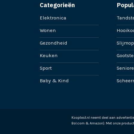
Categorieën
Popul
Elektronica
Tandste
Wonen
Hooikoo
Gezondheid
Slijmop
Keuken
Gootste
Sport
Senior
Baby & Kind
Scheer
Kooptest.nl neemt deel aan advertent
Bol.com & Amazon). Met onze product