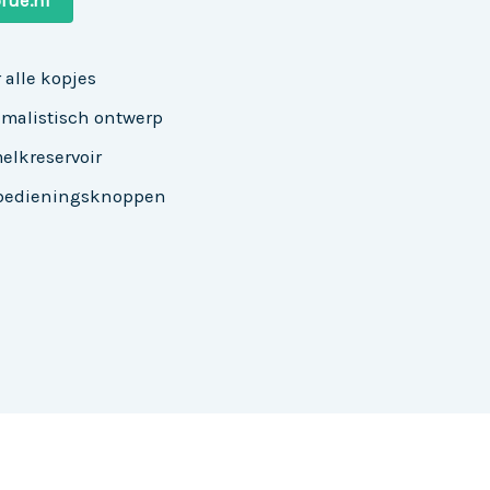
lue.nl
 alle kopjes
malistisch ontwerp
lkreservoir
 bedieningsknoppen